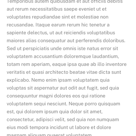
Temporibus autem quibusdam et aut officiis debitis
aut rerum necessitatibus saepe eveniet ut et
voluptates repudiandae sint et molestiae non
recusandae. Itaque earum rerum hic tenetur a
sapiente delectus, ut aut reiciendis voluptatibus
maiores alias consequatur aut perferendis doloribus.
Sed ut perspiciatis unde omnis iste natus error sit
voluptatem accusantium doloremque laudantium,
totam rem aperiam, eaque ipsa quae ab illo inventore
veritatis et quasi architecto beatae vitae dicta sunt
explicabo. Nemo enim ipsam voluptatem quia
voluptas sit aspernatur aut odit aut fugit, sed quia
consequuntur magni dolores eos qui ratione
voluptatem sequi nesciunt. Neque porro quisquam
est, qui dolorem ipsum quia dolor sit amet,
consectetur, adipisci velit, sed quia non numquam
eius modi tempora incidunt ut labore et dolore
magnam aliquam quaerat voluptatem.