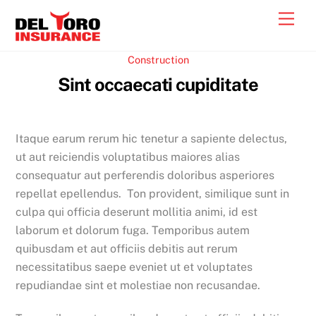
Skip
Men
to
content
Construction
Sint occaecati cupiditate
Itaque earum rerum hic tenetur a sapiente delectus,
ut aut reiciendis voluptatibus maiores alias
consequatur aut perferendis doloribus asperiores
repellat epellendus. Ton provident, similique sunt in
culpa qui officia deserunt mollitia animi, id est
laborum et dolorum fuga. Temporibus autem
quibusdam et aut officiis debitis aut rerum
necessitatibus saepe eveniet ut et voluptates
repudiandae sint et molestiae non recusandae.