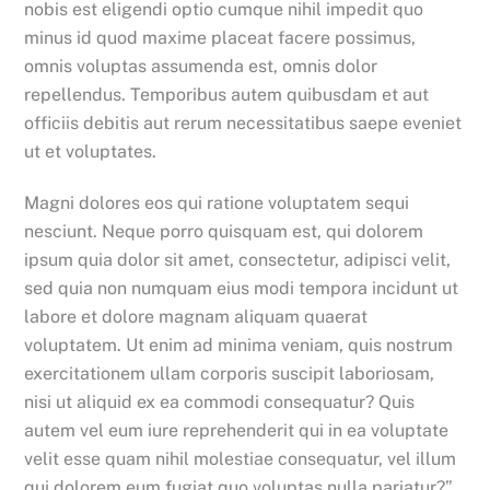
nobis est eligendi optio cumque nihil impedit quo
minus id quod maxime placeat facere possimus,
omnis voluptas assumenda est, omnis dolor
repellendus. Temporibus autem quibusdam et aut
officiis debitis aut rerum necessitatibus saepe eveniet
ut et voluptates.
Magni dolores eos qui ratione voluptatem sequi
nesciunt. Neque porro quisquam est, qui dolorem
ipsum quia dolor sit amet, consectetur, adipisci velit,
sed quia non numquam eius modi tempora incidunt ut
labore et dolore magnam aliquam quaerat
voluptatem. Ut enim ad minima veniam, quis nostrum
exercitationem ullam corporis suscipit laboriosam,
nisi ut aliquid ex ea commodi consequatur? Quis
autem vel eum iure reprehenderit qui in ea voluptate
velit esse quam nihil molestiae consequatur, vel illum
qui dolorem eum fugiat quo voluptas nulla pariatur?”